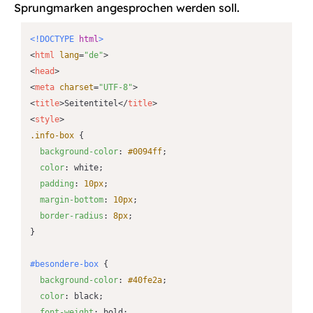
Sprungmarken angesprochen werden soll.
<!DOCTYPE 
html
>
<
html
lang
=
"de"
>
<
head
>
<
meta
charset
=
"UTF-8"
>
<
title
>
Seitentitel
</
title
>
<
style
>
.info-box
 {

background-color
: 
#0094ff
;

color
: white;

padding
: 
10px
;

margin-bottom
: 
10px
;

border-radius
: 
8px
;

}

#besondere-box
 {

background-color
: 
#40fe2a
;

color
: black;

font-weight
: bold;
