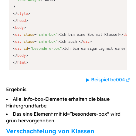
</
style
>
</
head
>
<
body
>
<
div
class
=
"info-box"
>
Ich bin eine Box mit Klasse!
</
div
>
<
div
class
=
"info-box"
>
Ich auch!
</
div
>
<
div
id
=
"besondere-box"
>
Ich bin einzigartig mit einer ID!
</
body
>
</
html
>
Beispiel bc004
Ergebnis:
Alle .info-box-Elemente erhalten die blaue
Hintergrundfarbe.
Das eine Element mit id="besondere-box" wird
grün hervorgehoben.
Verschachtelung von Klassen