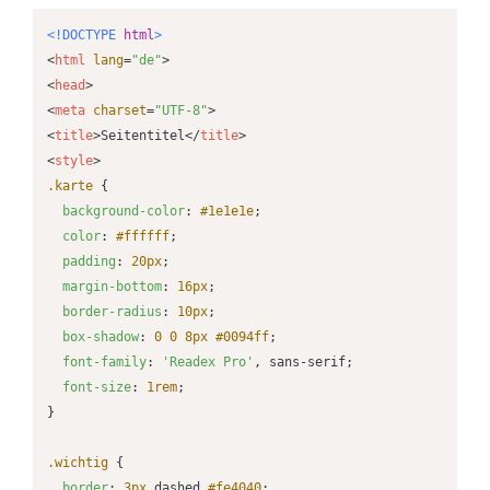
<!DOCTYPE 
html
>
<
html
lang
=
"de"
>
<
head
>
<
meta
charset
=
"UTF-8"
>
<
title
>
Seitentitel
</
title
>
<
style
>
.karte
 {

background-color
: 
#1e1e1e
;

color
: 
#ffffff
;

padding
: 
20px
;

margin-bottom
: 
16px
;

border-radius
: 
10px
;

box-shadow
: 
0
0
8px
#0094ff
;

font-family
: 
'Readex Pro'
, sans-serif;

font-size
: 
1rem
;

}

.wichtig
 {

border
: 
3px
 dashed 
#fe4040
;
