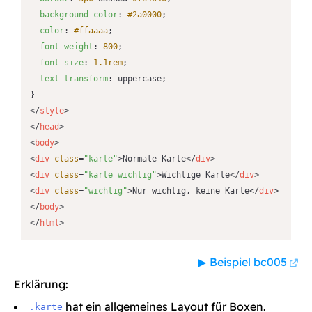
background-color
: 
#2a0000
;

color
: 
#ffaaaa
;

font-weight
: 
800
;

font-size
: 
1.1rem
;

text-transform
: uppercase;

</
style
>
</
head
>
<
body
>
<
div
class
=
"karte"
>
Normale Karte
</
div
>
<
div
class
=
"karte wichtig"
>
Wichtige Karte
</
div
>
<
div
class
=
"wichtig"
>
Nur wichtig, keine Karte
</
div
>
</
body
>
</
html
>
Beispiel bc005
Erklärung:
hat ein allgemeines Layout für Boxen.
.karte