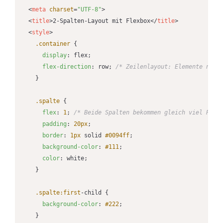
<
meta
charset
=
"UTF-8"
>
<
title
>
2-Spalten-Layout mit Flexbox
</
title
>
<
style
>
.container
 {

display
: flex;

flex-direction
: row; 
/* Zeilenlayout: Elemente nebe
    }

.spalte
 {

flex
: 
1
; 
/* Beide Spalten bekommen gleich viel Plat
padding
: 
20px
;

border
: 
1px
 solid 
#0094ff
;

background-color
: 
#111
;

color
: white;

    }

.spalte
:first
-child {

background-color
: 
#222
;

    }
