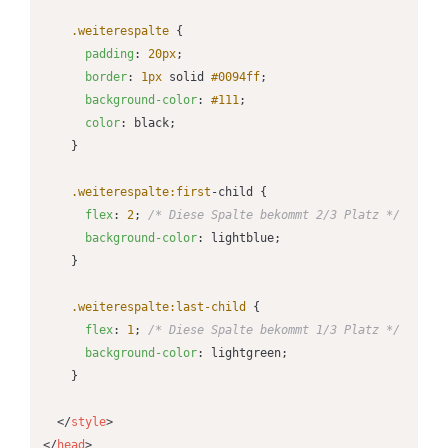
.weiterespalte
 {

padding
: 
20px
;

border
: 
1px
 solid 
#0094ff
;

background-color
: 
#111
;

color
: black;

    }

.weiterespalte
:first
-child {

flex
: 
2
; 
/* Diese Spalte bekommt 2/3 Platz */
background-color
: lightblue;

	}

.weiterespalte
:last-child
 {

flex
: 
1
; 
/* Diese Spalte bekommt 1/3 Platz */
background-color
: lightgreen;

	}

</
style
>
</
head
>